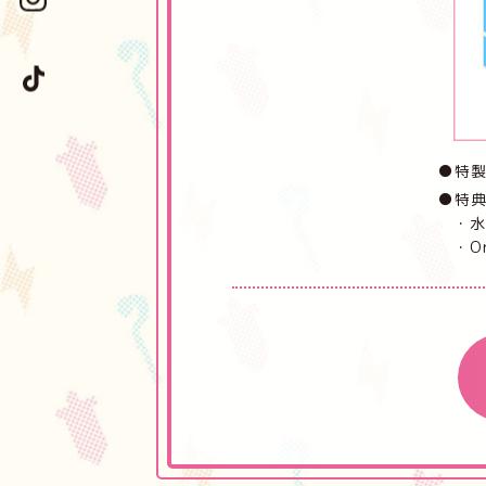
●特製
●特典
・水
・Or