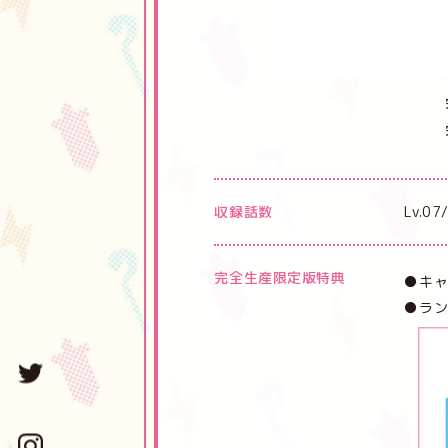
収録話数
Lv.07
完全生産限定版特典
●キ
●ラン