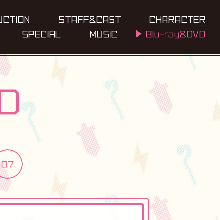
U
C
T
I
O
N
S
T
A
F
F
&
C
A
S
T
C
H
A
R
A
C
T
E
R
S
P
E
C
I
A
L
M
U
S
I
C
B
l
u
-
r
a
y
&
D
V
D
D
07