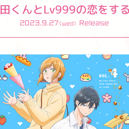
田くんとLv999の
恋をする
2023.9.27
Release
(wed)