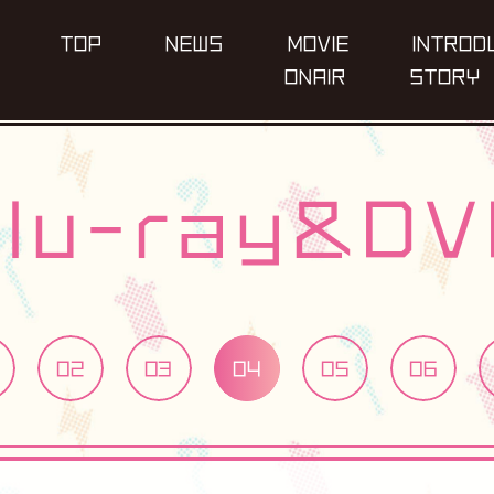
T
O
P
N
E
W
S
M
O
V
I
E
I
N
T
R
O
D
O
N
A
I
R
S
T
O
R
Y
B
l
u
-
r
a
y
&
D
V
02
03
04
05
06